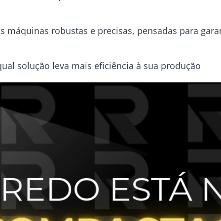
 máquinas robustas e precisas, pensadas para garan
ual solução leva mais eficiência à sua produção