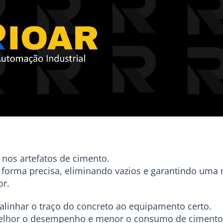
nos artefatos de cimento.
 forma precisa, eliminando vazios e garantindo uma
or.
 alinhar o traço do concreto ao equipamento certo.
melhor o desempenho e menor o consumo de ciment