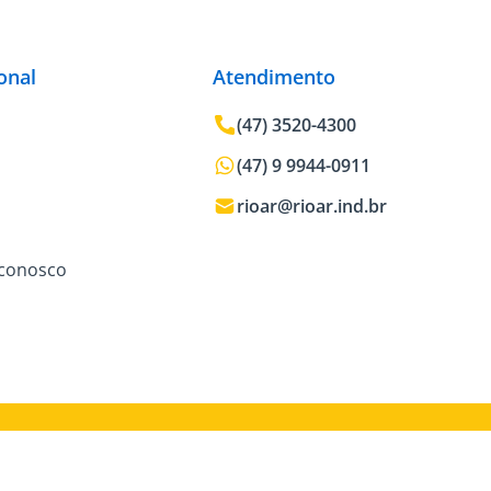
ional
Atendimento
(47) 3520-4300
(47) 9 9944-0911
rioar@rioar.ind.br
 conosco