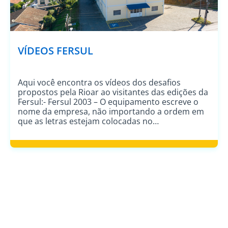
VÍDEOS FERSUL
Aqui você encontra os vídeos dos desafios
propostos pela Rioar ao visitantes das edições da
Fersul:- Fersul 2003 – O equipamento escreve o
nome da empresa, não importando a ordem em
que as letras estejam colocadas no
compartimento.http://www.youtube.com/watch?
v=loDWrOg2B4M- Fersul 2005 – Jogo da Velha
inteligente, com probabilidade de vitória do
oponente em torno de 1%. […]