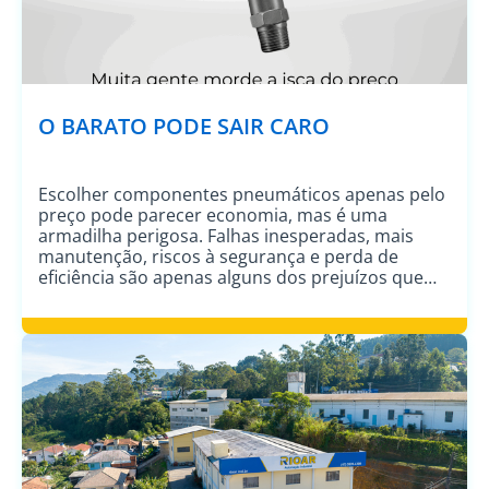
O BARATO PODE SAIR CARO
Escolher componentes pneumáticos apenas pelo
preço pode parecer economia, mas é uma
armadilha perigosa. Falhas inesperadas, mais
manutenção, riscos à segurança e perda de
eficiência são apenas alguns dos prejuízos que
você pode enfrentar. Invista em qualidade e
desempenho comprovado. Escolha uma parceria
com suporte especializado e experiência
reconhecida. Evite cair na “isca” do barato […]