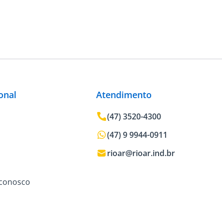
ional
Atendimento
(47) 3520-4300
(47) 9 9944-0911
rioar@rioar.ind.br
 conosco